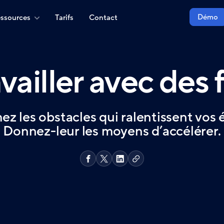
Démo
ssources
Tarifs
Contact
vailler avec des 
ez les obstacles qui ralentissent vos 
Donnez-leur les moyens d’accélérer.
Copier
Partager
Share
Partager
le
sur
on
sur
lien
Facebook
X
LinkedIn