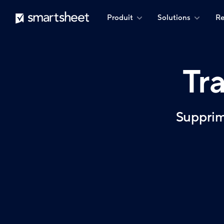
Aller
Smartsheet
Produit
Solutions
Re
au
contenu
principal
Tra
Supprim