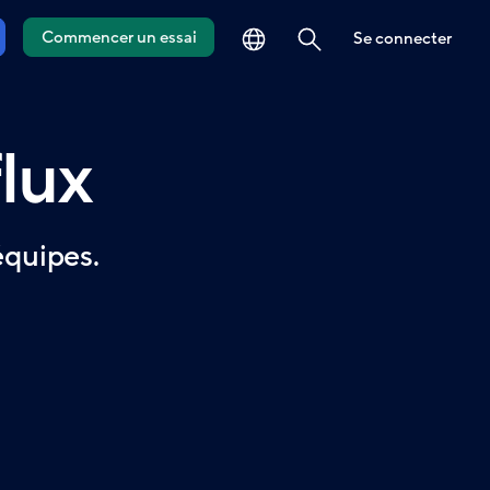
la langue
ouverte
Commencer un essai
Se connecter
flux
équipes.