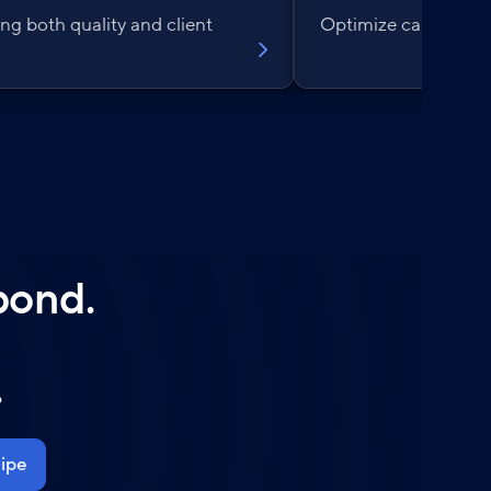
ing both quality and client
Optimize campaigns 
spond.
.
ipe