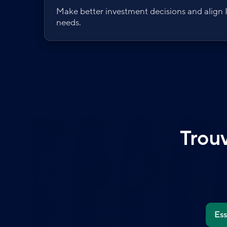
Make better investment decisions and align I
needs.
Trouv
Es