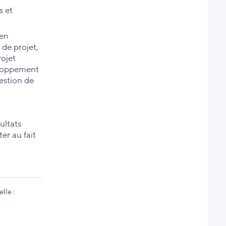
s et
 en
 de projet,
rojet
veloppement
estion de
ultats
er au fait
lle :