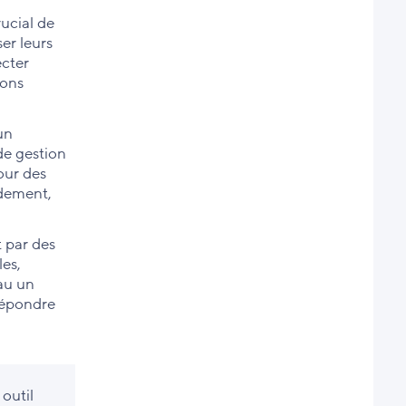
rucial de
ser leurs
ecter
ions
un
de gestion
pour des
idement,
t par des
les,
eau un
 répondre
 outil