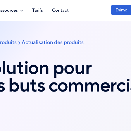
Démo
ssources
Tarifs
Contact
produits
Actualisation des produits
lution pour
os buts commerc