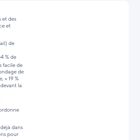
 et des
ce et
ail) de
 64 % de
 facile de
 sondage de
e, « 19 %
 devant la
r
oordonne
 déjà dans
ons pour