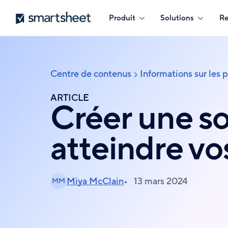
Aller
Smartsheet
Produit
Solutions
Re
au
contenu
principal
Centre de contenus
Informations sur les 
Fil
d'Ariane
ARTICLE
Créer une so
atteindre v
Miya McClain
13 mars 2024
MM