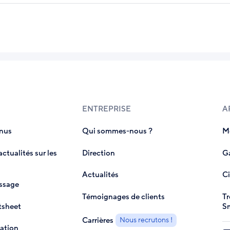
ENTREPRISE
A
enus
Qui sommes-nous ?
Mo
ctualités sur les
Direction
Ga
Actualités
Ci
issage
Témoignages de clients
Tr
tsheet
S
Carrières
Nous recrutons !
ation