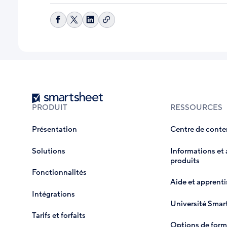
Copier
Partager
Share
Partager
le
sur
on
sur
lien
Facebook
X
LinkedIn
Smartsheet
PRODUIT
RESSOURCES
Présentation
Centre de cont
Solutions
Informations et a
produits
Fonctionnalités
Aide et apprent
Intégrations
Université Smar
Tarifs et forfaits
Options de form