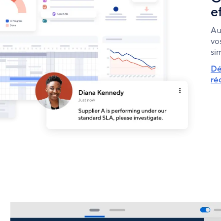
e
Au
vo
si
Dé
ré