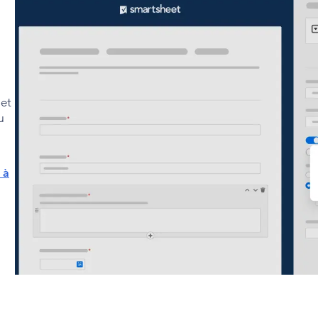
l
 et
u
 à