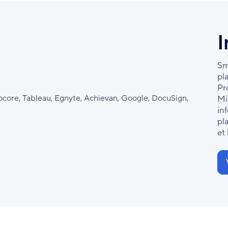
I
Sm
pl
Pr
Mi
in
pl
et