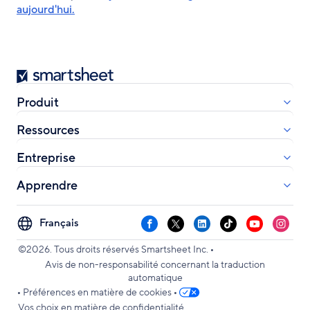
aujourd'hui.
Smartsheet
Produit
Ressources
Entreprise
Apprendre
Select
Facebook
X
LinkedIn
TikTok
YouTube
Instag
your
•
language
©2026. Tous droits réservés Smartsheet Inc.
Avis de non-responsabilité concernant la traduction
automatique
•
•
Préférences en matière de cookies
Vos choix en matière de confidentialité