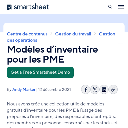
ouverte
Smartsheet
Aller
Ope
au
navig
contenu
principal
Fil
Centre de contenus
Gestion du travail
Gestion
d'Ariane
des opérations
Modèles d’inventaire
pour les PME
Get a Free Smartsheet Demo
By
Andy Marker
| 12 décembre 2021
Copier
Partager
Share
Partager
le
sur
on
sur
Nous avons créé une collection utile de modèles
lien
Facebook
X
LinkedIn
gratuits d’inventaire pour les PME à l’usage des
préposés à l’inventaire, des responsables d’entrepôts,
des membres du personnel concernés par les stocks et