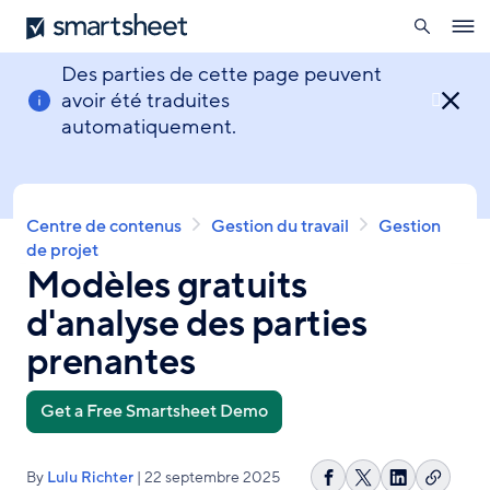
ouverte
Smartsheet
Aller
Ope
au
navig
contenu
Des parties de cette page peuvent
principal
avoir été traduites

automatiquement.
Fil
Centre de contenus
Gestion du travail
Gestion
d'Ariane
de projet
Modèles gratuits
d'analyse des parties
prenantes
Get a Free Smartsheet Demo
By
Lulu Richter
| 22 septembre 2025
Copier
Partager
Share
Partager