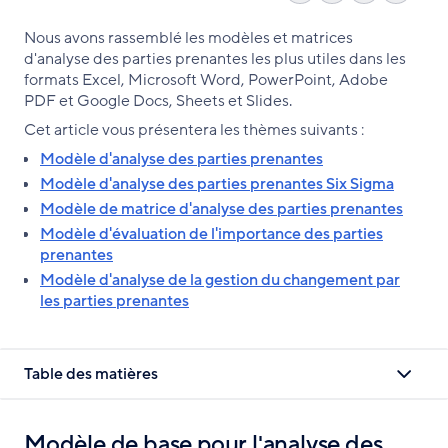
le
sur
on
sur
Nous avons rassemblé les modèles et matrices
lien
Facebook
X
LinkedIn
d'analyse des parties prenantes les plus utiles dans les
formats Excel, Microsoft Word, PowerPoint, Adobe
PDF et Google Docs, Sheets et Slides.
Cet article vous présentera les thèmes suivants :
Modèle d'analyse des parties prenantes
Modèle d'analyse des parties prenantes Six Sigma
Modèle de matrice d'analyse des parties prenantes
Modèle d'évaluation de l'importance des parties
prenantes
Modèle d'analyse de la gestion du changement par
les parties prenantes
Table des matières
Modèle de base pour l'analyse des