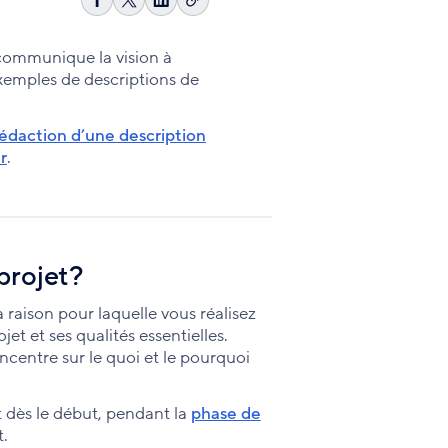
Copier
Partager
Share
Partager
le
sur
on
sur
lien
Facebook
X
LinkedIn
t communique la vision à
exemples de descriptions de
édaction d’une description
r
.
projet?
 raison pour laquelle vous réalisez
et et ses qualités essentielles.
centre sur le quoi et le pourquoi
 dès le début, pendant la
phase de
t.