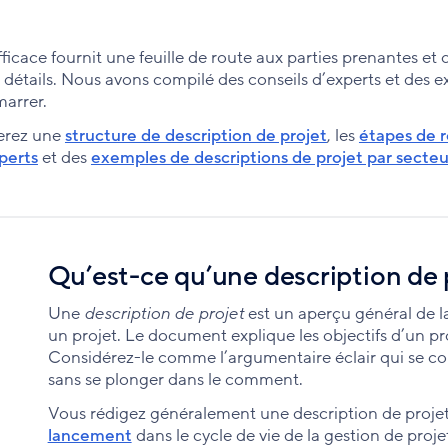
fficace fournit une feuille de route aux parties prenantes e
es détails. Nous avons compilé des conseils d’experts et des 
marrer.
verez une
structure de description de projet
, les
étapes de r
perts
et des
exemples de descriptions de projet par secteu
Qu’est-ce qu’une description de 
Une
description de projet
est un aperçu général de la
un projet. Le document explique les objectifs d’un proj
Considérez-le comme l’argumentaire éclair qui se con
sans se plonger dans le comment.
Vous rédigez généralement une description de projet
lancement
dans le cycle de vie de la gestion de proje