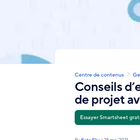
Centre de contenus
Ges
Fil
d'Ariane
Conseils d’
de projet a
Essayer Smartsheet gra
By
Kate Eby
| 25 mai 2021