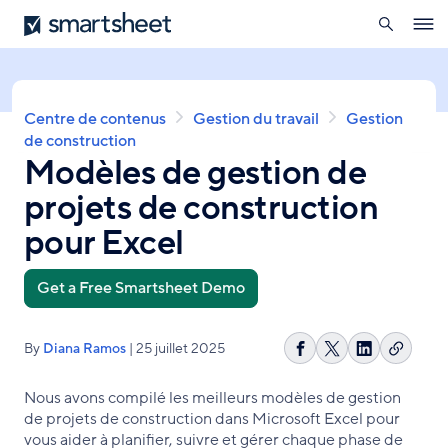
ouverte
Smartsheet
Aller
Ope
au
navig
contenu
principal
Fil
Centre de contenus
Gestion du travail
Gestion
d'Ariane
de construction
Modèles de gestion de
projets de construction
pour Excel
Get a Free Smartsheet Demo
By
Diana Ramos
| 25 juillet 2025
Copier
Partager
Share
Partager
le
sur
on
sur
Nous avons compilé les meilleurs modèles de gestion
lien
Facebook
X
LinkedIn
de projets de construction dans Microsoft Excel pour
vous aider à planifier, suivre et gérer chaque phase de