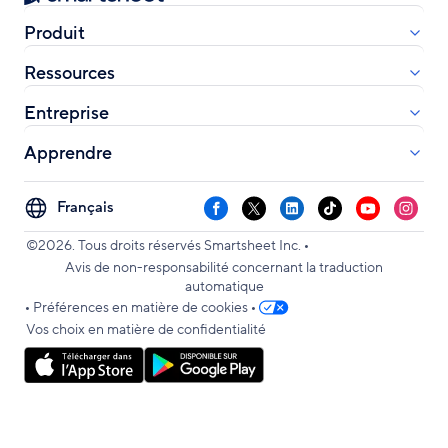
Produit
Ressources
Entreprise
Apprendre
Select
Facebook
X
LinkedIn
TikTok
YouTube
Instag
your
•
language
©2026. Tous droits réservés Smartsheet Inc.
Avis de non-responsabilité concernant la traduction
automatique
•
•
Préférences en matière de cookies
Vos choix en matière de confidentialité