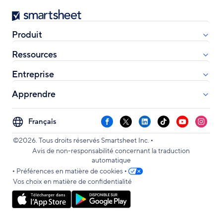
Smartsheet
Produit
Ressources
Entreprise
Apprendre
Select
Facebook
X
LinkedIn
TikTok
YouTube
Instag
your
•
language
©2026. Tous droits réservés Smartsheet Inc.
Avis de non-responsabilité concernant la traduction
automatique
•
•
Préférences en matière de cookies
Vos choix en matière de confidentialité