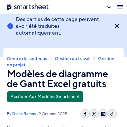
ouverte
Smartsheet
Aller
Ope
au
navig
contenu
Des parties de cette page peuvent
principal
avoir été traduites

automatiquement.
Fil
Centre de contenus
Gestion du travail
Gestion
d'Ariane
de projet
Modèles de diagramme
de Gantt Excel gratuits
Accéder Aux Modèles Smartsheet
By
Diana Ramos
| 9 October 2025
Copier
Partager
Share
Partager
le
sur
on
sur