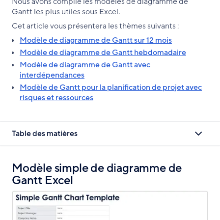
Nous avons compilé les modèles de diagramme de
lien
Facebook
X
LinkedIn
Gantt les plus utiles sous Excel.
Cet article vous présentera les thèmes suivants :
Modèle de diagramme de Gantt sur 12 mois
Modèle de diagramme de Gantt hebdomadaire
Modèle de diagramme de Gantt avec
interdépendances
Modèle de Gantt pour la planification de projet avec
risques et ressources
Table des matières
Modèle simple de diagramme de
Gantt Excel