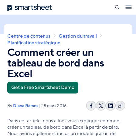
ouverte
Smartsheet
Aller
Ope
au
navig
contenu
principal
Fil
Centre de contenus
Gestion du travail
d'Ariane
Planification stratégique
Comment créer un
tableau de bord dans
Excel
Get a Free Smartsheet Demo
By
Diana Ramos
| 28 mars 2016
Copier
Partager
Share
Partager
le
sur
on
sur
Dans cet article, nous allons vous expliquer comment
lien
Facebook
X
LinkedIn
créer un tableau de bord dans Excel à partir de zéro.
Nous avons également inclus un modèle gratuit de