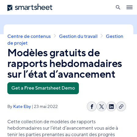
ouverte
Smartsheet
Aller
Ope
au
navig
contenu
principal
Fil
Centre de contenus
Gestion du travail
Gestion
d'Ariane
de projet
Modèles gratuits de
rapports hebdomadaires
sur l’état d’avancement
Get a Free Smartsheet Demo
By
Kate Eby
| 23 mai 2022
Copier
Partager
Share
Partager
le
sur
on
sur
Cette collection de modèles de rapports
lien
Facebook
X
LinkedIn
hebdomadaires sur l’état d’avancement vous aide à
tenir les parties prenantes au courant des progrès